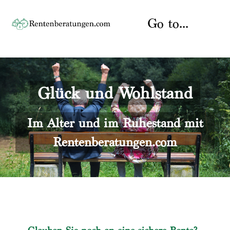
Skip
to
Go to...
content
Startseite
Glück und Wohlstand
Rente
Über uns
Rentenberater
Kontakt
Im Alter und im Ruhestand mit
Rentenberatungen.com
Rentenversicherung
Versicherungsberatung
Datenschutz