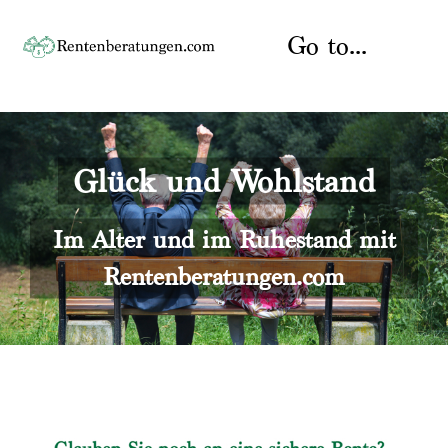
Skip
to
Go to...
content
Startseite
Glück und Wohlstand
Rente
Über uns
Rentenberater
Kontakt
Im Alter und im Ruhestand mit
Rentenberatungen.com
Rentenversicherung
Versicherungsberatung
Datenschutz