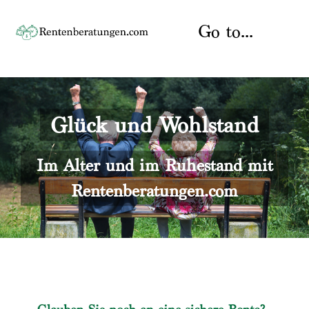
Skip
to
Go to...
content
Startseite
Glück und Wohlstand
Rente
Über uns
Rentenberater
Kontakt
Im Alter und im Ruhestand mit
Rentenberatungen.com
Rentenversicherung
Versicherungsberatung
Datenschutz