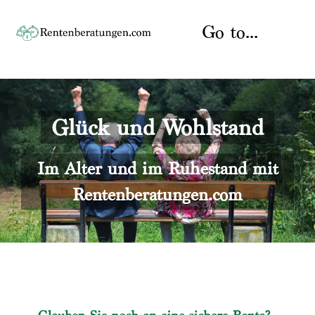
Skip
to
Go to...
content
Startseite
Glück und Wohlstand
Rente
Über uns
Rentenberater
Kontakt
Im Alter und im Ruhestand mit
Rentenberatungen.com
Rentenversicherung
Versicherungsberatung
Datenschutz