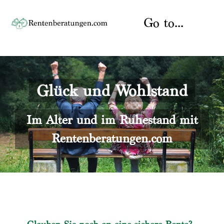
Skip
to
Go to...
content
Startseite
Glück und Wohlstand
Rente
Über uns
Rentenberater
Kontakt
Im Alter und im Ruhestand mit
Rentenberatungen.com
Rentenversicherung
Versicherungsberatung
Datenschutz