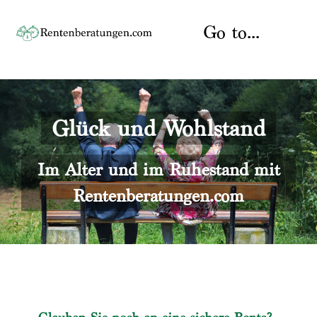
Skip
to
Go to...
content
Startseite
Glück und Wohlstand
Rente
Über uns
Rentenberater
Kontakt
Im Alter und im Ruhestand mit
Rentenberatungen.com
Rentenversicherung
Versicherungsberatung
Datenschutz