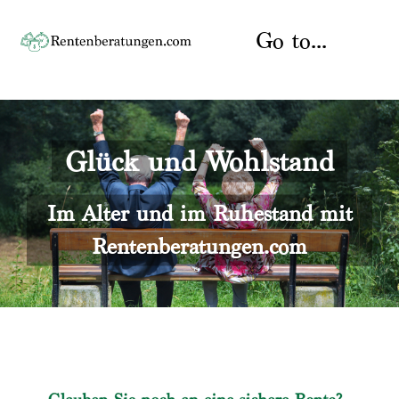
Skip
to
Go to...
content
Startseite
Glück und Wohlstand
Rente
Über uns
Rentenberater
Kontakt
Im Alter und im Ruhestand mit
Rentenberatungen.com
Rentenversicherung
Versicherungsberatung
Datenschutz