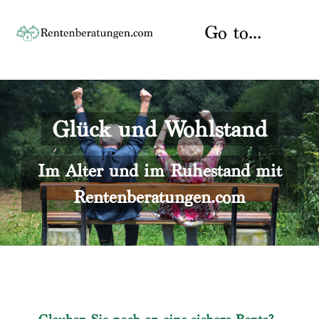
Skip
to
Go to...
content
Startseite
Glück und Wohlstand
Rente
Über uns
Rentenberater
Kontakt
Im Alter und im Ruhestand mit
Rentenberatungen.com
Rentenversicherung
Versicherungsberatung
Datenschutz