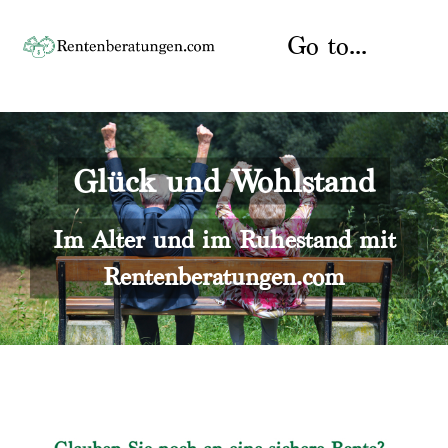
Skip
to
Go to...
content
Startseite
Glück und Wohlstand
Rente
Über uns
Rentenberater
Kontakt
Im Alter und im Ruhestand mit
Rentenberatungen.com
Rentenversicherung
Versicherungsberatung
Datenschutz