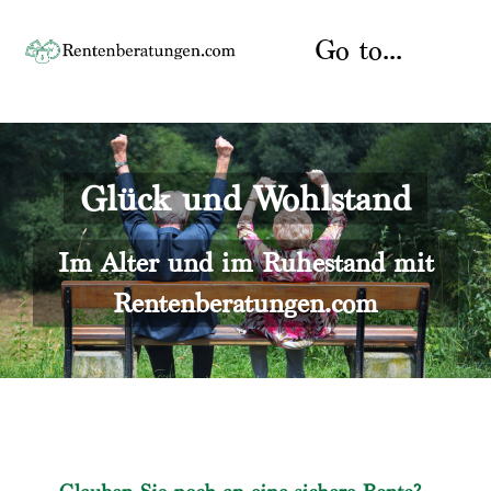
Skip
to
Go to...
content
Startseite
Glück und Wohlstand
Rente
Über uns
Rentenberater
Kontakt
Im Alter und im Ruhestand mit
Rentenberatungen.com
Rentenversicherung
Versicherungsberatung
Datenschutz