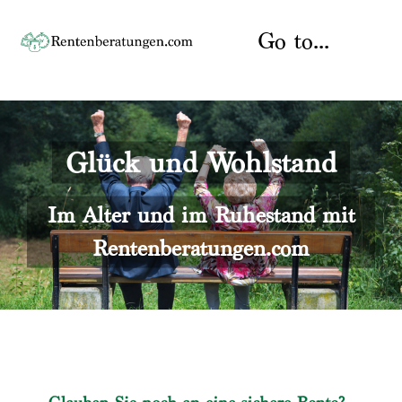
Skip
to
Go to...
content
Startseite
Glück und Wohlstand
Rente
Über uns
Rentenberater
Kontakt
Im Alter und im Ruhestand mit
Rentenberatungen.com
Rentenversicherung
Versicherungsberatung
Datenschutz