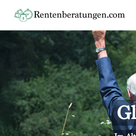
Skip
to
content
Gl