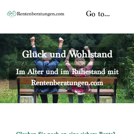
Skip
to
Go to...
content
Startseite
Glück und Wohlstand
Rente
Über uns
Rentenberater
Kontakt
Im Alter und im Ruhestand mit
Rentenberatungen.com
Rentenversicherung
Versicherungsberatung
Datenschutz