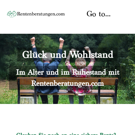
Skip
to
Go to...
content
Startseite
Glück und Wohlstand
Rente
Über uns
Rentenberater
Kontakt
Im Alter und im Ruhestand mit
Rentenberatungen.com
Rentenversicherung
Versicherungsberatung
Datenschutz