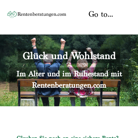
Skip
to
Go to...
content
Startseite
Glück und Wohlstand
Rente
Über uns
Rentenberater
Kontakt
Im Alter und im Ruhestand mit
Rentenberatungen.com
Rentenversicherung
Versicherungsberatung
Datenschutz