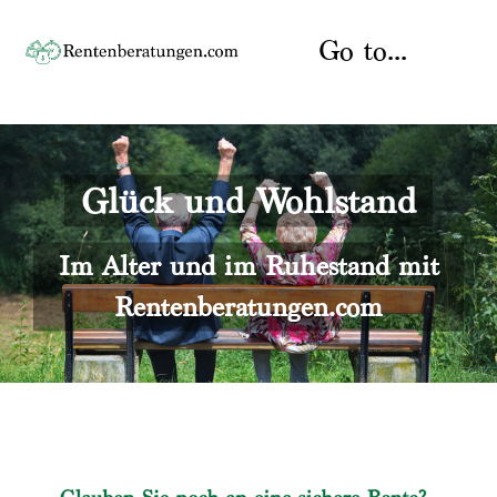
Skip
to
Go to...
content
Startseite
Glück und Wohlstand
Rente
Über uns
Rentenberater
Kontakt
Im Alter und im Ruhestand mit
Rentenberatungen.com
Rentenversicherung
Versicherungsberatung
Datenschutz