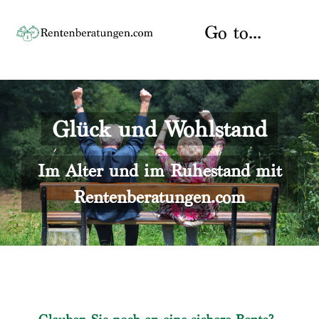
Skip
to
Go to...
content
Startseite
Glück und Wohlstand
Rente
Über uns
Rentenberater
Kontakt
Im Alter und im Ruhestand mit
Rentenberatungen.com
Rentenversicherung
Versicherungsberatung
Datenschutz