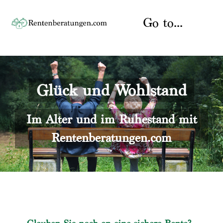
Skip
to
Go to...
content
Startseite
Glück und Wohlstand
Rente
Über uns
Rentenberater
Kontakt
Im Alter und im Ruhestand mit
Rentenberatungen.com
Rentenversicherung
Versicherungsberatung
Datenschutz