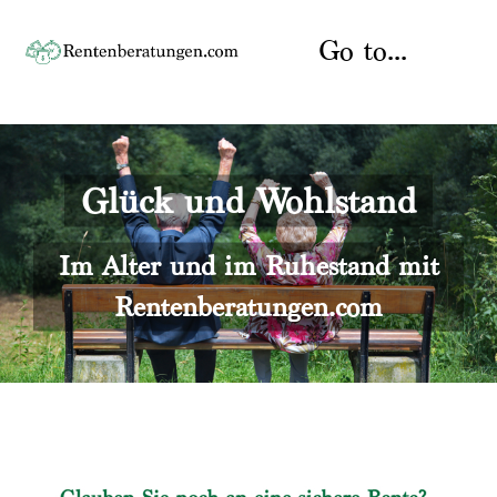
Skip
to
Go to...
content
Startseite
Glück und Wohlstand
Rente
Über uns
Rentenberater
Kontakt
Im Alter und im Ruhestand mit
Rentenberatungen.com
Rentenversicherung
Versicherungsberatung
Datenschutz