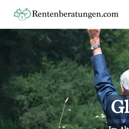
Skip
to
content
Gl