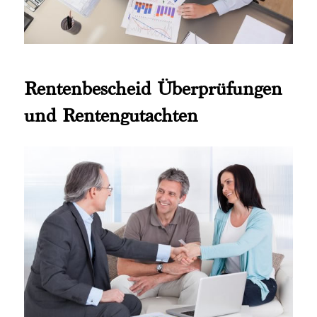
Rentenbescheid Überprüfungen
und Rentengutachten