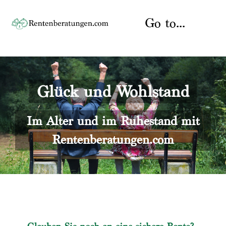
Skip
to
Go to...
content
Startseite
Glück und Wohlstand
Rente
Über uns
Rentenberater
Kontakt
Im Alter und im Ruhestand mit
Rentenberatungen.com
Rentenversicherung
Versicherungsberatung
Datenschutz