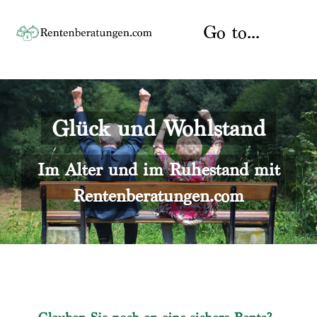
Skip
to
Go to...
content
Startseite
Glück und Wohlstand
Rente
Über uns
Rentenberater
Kontakt
Im Alter und im Ruhestand mit
Rentenberatungen.com
Rentenversicherung
Versicherungsberatung
Datenschutz