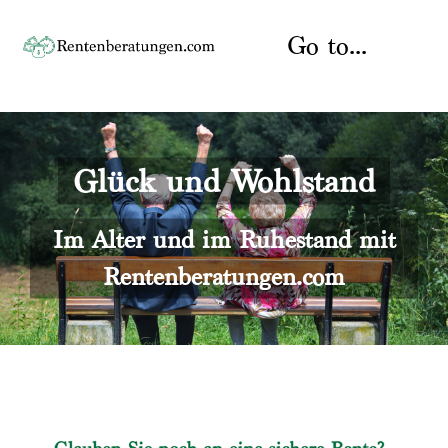
Skip
to
Go to...
content
Startseite
Glück und Wohlstand
Rente
Über uns
Rentenberater
Kontakt
Im Alter und im Ruhestand mit
Rentenberatungen.com
Rentenversicherung
Versicherungsberatung
Datenschutz