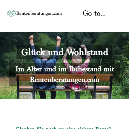
Skip
to
Go to...
content
Startseite
Glück und Wohlstand
Rente
Über uns
Rentenberater
Kontakt
Im Alter und im Ruhestand mit
Rentenberatungen.com
Rentenversicherung
Versicherungsberatung
Datenschutz