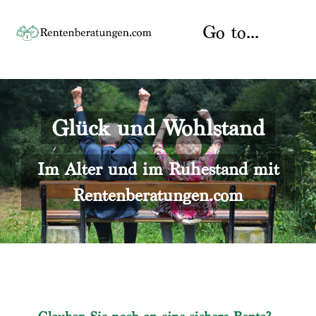
Skip
to
Go to...
content
Startseite
Glück und Wohlstand
Rente
Über uns
Rentenberater
Kontakt
Im Alter und im Ruhestand mit
Rentenberatungen.com
Rentenversicherung
Versicherungsberatung
Datenschutz