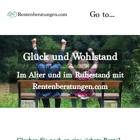
Skip
to
Go to...
content
Startseite
Glück und Wohlstand
Rente
Über uns
Rentenberater
Kontakt
Im Alter und im Ruhestand mit
Rentenberatungen.com
Rentenversicherung
Versicherungsberatung
Datenschutz