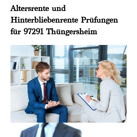
Altersrente und
Hinterbliebenrente Prüfungen
für 97291 Thüngersheim