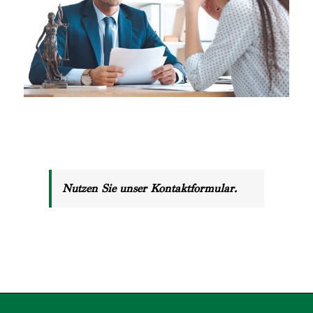
Nutzen Sie unser Kontaktformular.