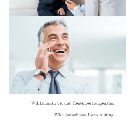
Willkommen bei uns. Rentenberatungen.com
-
Wir übernehmen Ihren Auftrag!