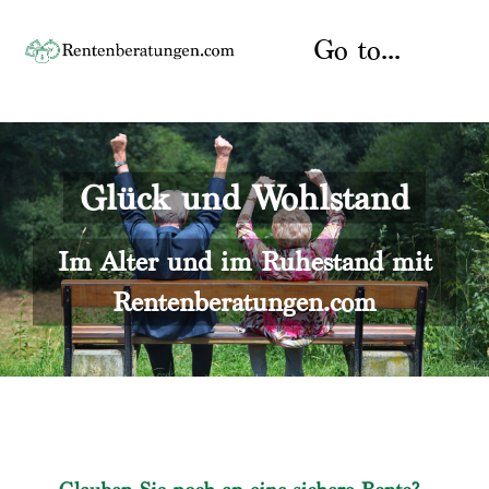
Skip
to
Go to...
content
Startseite
Glück und Wohlstand
Rente
Über uns
Rentenberater
Kontakt
Im Alter und im Ruhestand mit
Rentenberatungen.com
Rentenversicherung
Versicherungsberatung
Datenschutz