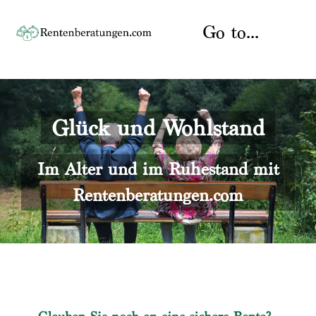
Skip
to
Go to...
content
Startseite
Glück und Wohlstand
Rente
Über uns
Rentenberater
Kontakt
Im Alter und im Ruhestand mit
Rentenberatungen.com
Rentenversicherung
Versicherungsberatung
Datenschutz