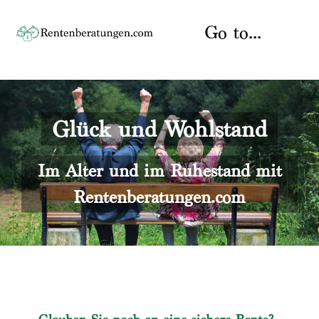
Skip
to
Go to...
content
Startseite
Glück und Wohlstand
Rente
Über uns
Rentenberater
Kontakt
Im Alter und im Ruhestand mit
Rentenberatungen.com
Rentenversicherung
Versicherungsberatung
Datenschutz