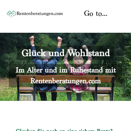
Skip
to
Go to...
content
Startseite
Glück und Wohlstand
Rente
Über uns
Rentenberater
Kontakt
Im Alter und im Ruhestand mit
Rentenberatungen.com
Rentenversicherung
Versicherungsberatung
Datenschutz