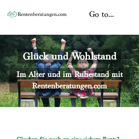
Skip
to
Go to...
content
Startseite
Glück und Wohlstand
Rente
Über uns
Rentenberater
Kontakt
Im Alter und im Ruhestand mit
Rentenberatungen.com
Rentenversicherung
Versicherungsberatung
Datenschutz