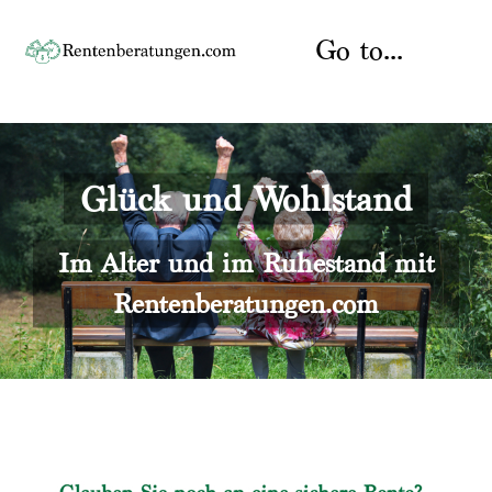
Skip
to
Go to...
content
Startseite
Glück und Wohlstand
Rente
Über uns
Rentenberater
Kontakt
Im Alter und im Ruhestand mit
Rentenberatungen.com
Rentenversicherung
Versicherungsberatung
Datenschutz