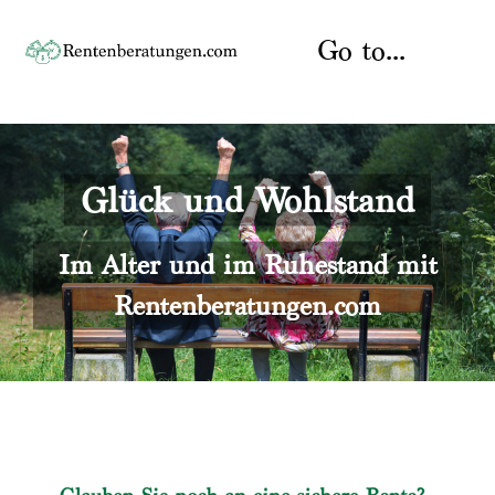
Skip
to
Go to...
content
Startseite
Glück und Wohlstand
Rente
Über uns
Rentenberater
Kontakt
Im Alter und im Ruhestand mit
Rentenberatungen.com
Rentenversicherung
Versicherungsberatung
Datenschutz