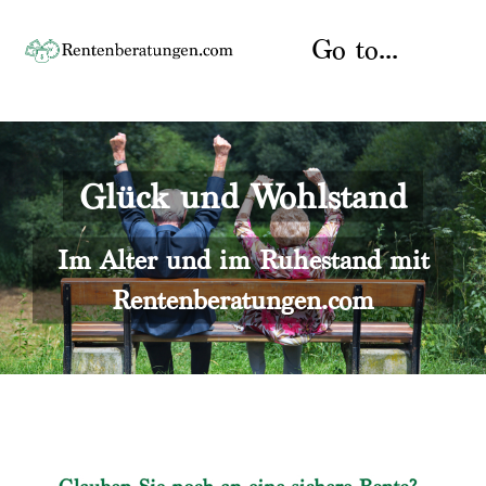
Skip
to
Go to...
content
Startseite
Glück und Wohlstand
Rente
Über uns
Rentenberater
Kontakt
Im Alter und im Ruhestand mit
Rentenberatungen.com
Rentenversicherung
Versicherungsberatung
Datenschutz