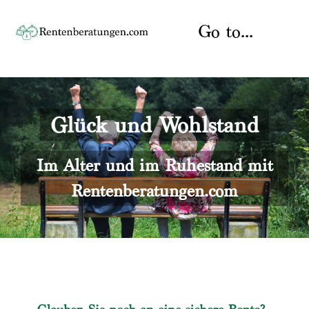
Skip
to
Go to...
content
Startseite
Glück und Wohlstand
Rente
Über uns
Rentenberater
Kontakt
Im Alter und im Ruhestand mit
Rentenberatungen.com
Rentenversicherung
Versicherungsberatung
Datenschutz