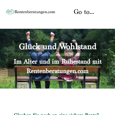
Skip
to
Go to...
content
Startseite
Glück und Wohlstand
Rente
Über uns
Rentenberater
Kontakt
Im Alter und im Ruhestand mit
Rentenberatungen.com
Rentenversicherung
Versicherungsberatung
Datenschutz