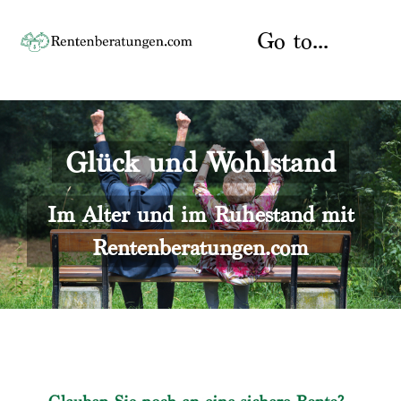
Skip
to
Go to...
content
Startseite
Glück und Wohlstand
Rente
Über uns
Rentenberater
Kontakt
Im Alter und im Ruhestand mit
Rentenberatungen.com
Rentenversicherung
Versicherungsberatung
Datenschutz