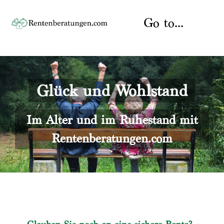
Skip
to
Go to...
content
Startseite
Glück und Wohlstand
Rente
Über uns
Rentenberater
Kontakt
Im Alter und im Ruhestand mit
Rentenberatungen.com
Rentenversicherung
Versicherungsberatung
Datenschutz