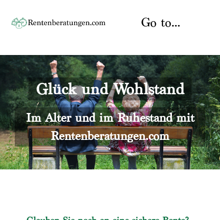
Skip
to
Go to...
content
Startseite
Glück und Wohlstand
Rente
Über uns
Rentenberater
Kontakt
Im Alter und im Ruhestand mit
Rentenberatungen.com
Rentenversicherung
Versicherungsberatung
Datenschutz