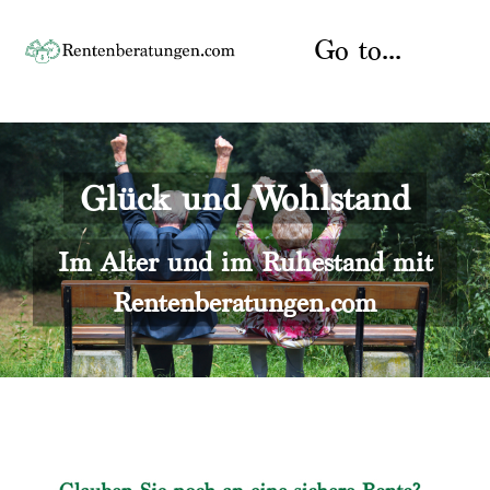
Skip
to
Go to...
content
Startseite
Glück und Wohlstand
Rente
Über uns
Rentenberater
Kontakt
Im Alter und im Ruhestand mit
Rentenberatungen.com
Rentenversicherung
Versicherungsberatung
Datenschutz