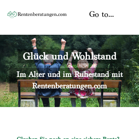
Skip
to
Go to...
content
Startseite
Glück und Wohlstand
Rente
Über uns
Rentenberater
Kontakt
Im Alter und im Ruhestand mit
Rentenberatungen.com
Rentenversicherung
Versicherungsberatung
Datenschutz