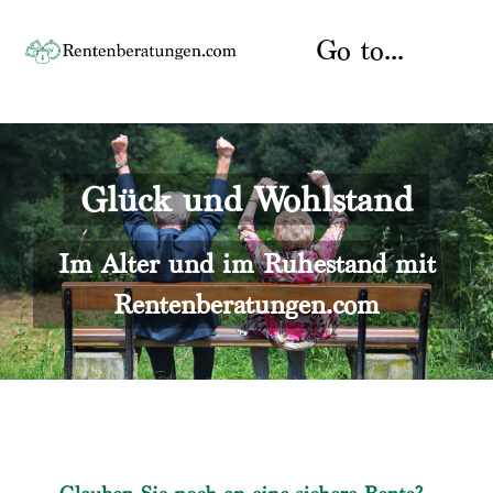
Skip
to
Go to...
content
Startseite
Glück und Wohlstand
Rente
Über uns
Rentenberater
Kontakt
Im Alter und im Ruhestand mit
Rentenberatungen.com
Rentenversicherung
Versicherungsberatung
Datenschutz