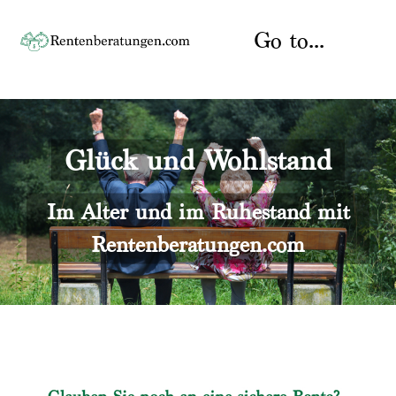
Skip
to
Go to...
content
Startseite
Glück und Wohlstand
Rente
Über uns
Rentenberater
Kontakt
Im Alter und im Ruhestand mit
Rentenberatungen.com
Rentenversicherung
Versicherungsberatung
Datenschutz