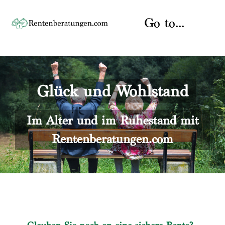
Skip
to
Go to...
content
Startseite
Glück und Wohlstand
Rente
Über uns
Rentenberater
Kontakt
Im Alter und im Ruhestand mit
Rentenberatungen.com
Rentenversicherung
Versicherungsberatung
Datenschutz