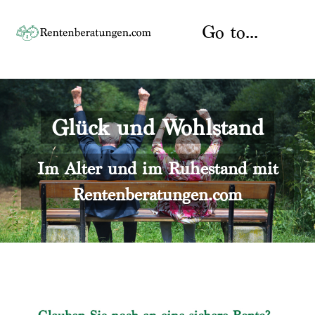
Skip
to
Go to...
content
Startseite
Glück und Wohlstand
Rente
Über uns
Rentenberater
Kontakt
Im Alter und im Ruhestand mit
Rentenberatungen.com
Rentenversicherung
Versicherungsberatung
Datenschutz