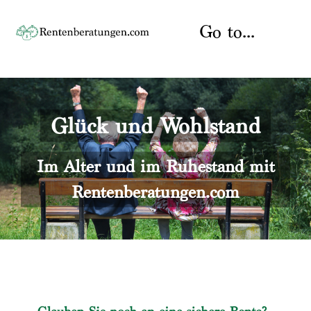
Skip
to
Go to...
content
Startseite
Glück und Wohlstand
Rente
Über uns
Rentenberater
Kontakt
Im Alter und im Ruhestand mit
Rentenberatungen.com
Rentenversicherung
Versicherungsberatung
Datenschutz