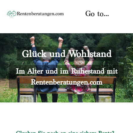
Skip
to
Go to...
content
Startseite
Glück und Wohlstand
Rente
Über uns
Rentenberater
Kontakt
Im Alter und im Ruhestand mit
Rentenberatungen.com
Rentenversicherung
Versicherungsberatung
Datenschutz