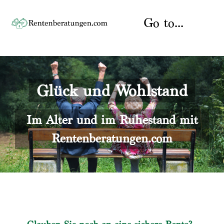
Skip
to
Go to...
content
Startseite
Glück und Wohlstand
Rente
Über uns
Rentenberater
Kontakt
Im Alter und im Ruhestand mit
Rentenberatungen.com
Rentenversicherung
Versicherungsberatung
Datenschutz