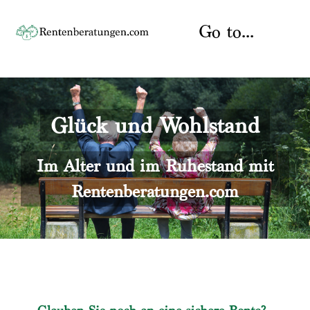
Skip
to
Go to...
content
Startseite
Glück und Wohlstand
Rente
Über uns
Rentenberater
Kontakt
Im Alter und im Ruhestand mit
Rentenberatungen.com
Rentenversicherung
Versicherungsberatung
Datenschutz